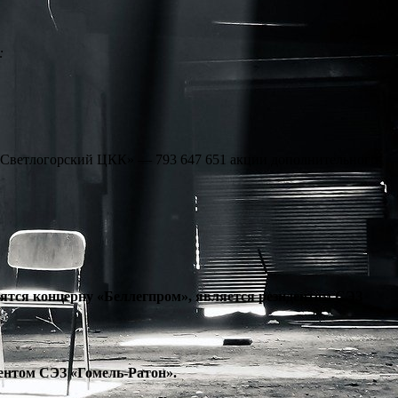
:
 «Светлогорский ЦКК» — 793 647 651 акции дополнительного
нятся концерну «Беллегпром», является резидентом СЭЗ
дентом СЭЗ «Гомель-Ратон».