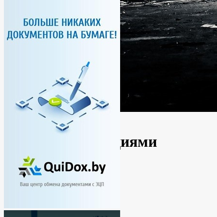
Беларусь
Новости
Расплатятся акциями
By
Ирина
24.12.2020
No Comments