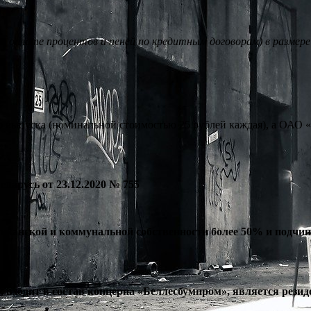
о оплате процентов и пеней по кредитным договорам) в размере
о выпуска (номинальной стоимостью 25 рублей каждая), а ОАО
ларусь от 23.12.2020 № 755
бликанской и коммунальной собственности более 50% и подчи
 входит в состав концерна «Беллесбумпром», является рези