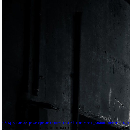
Открытое акционерное общество «Пинское промышленно-торг
рассчитаются по своим долгам с ОАО «Белагропромбанк» акци