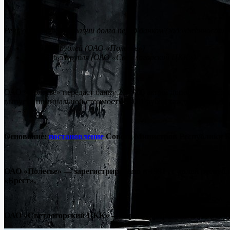
Речь о реструктуризации долга перед банком (задолженности п
5 700 000 рублей (ОАО «Полесье»)
7 936 476,51 рубля (ОАО «Светлогорский ЦКК»)
ОАО «Полесье» передаст банку 228 000 акций дополнительног
выпуска номинальной стоимостью 0,01 рубля каждая).
Основание:
постановление
Совета Министров Республики Бе
ОАО «Полесье» — зарегистрировано в 1991 , с долей респу
«Брест».
ОАО «Светлогорский ЦКК» — зарегистрировано в 1996 году,