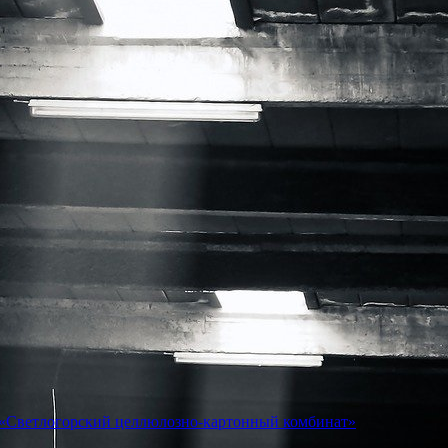
 «Светлогорский целлюлозно-картонный комбинат»