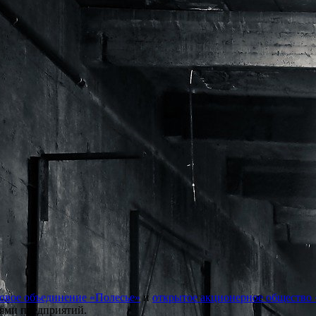
овое объединение «Полесье»
и
открытое акционерное общество
ями предприятий.