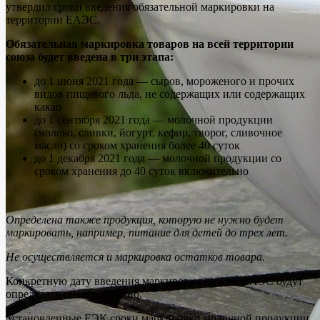
утвердил сроки введения обязательной маркировки на
территории ЕАЭС.
Обязательная маркировка товаров на всей территории
союза будет введена в три этапа:
до 1 июня 2021 года — сыров, мороженого и прочих
видов пищевого льда, не содержащих или содержащих
какао
до 1 сентября 2021 года — молочной продукции
(молоко, сливки, йогурт, кефир, творог, сливочное
масло) со сроком хранения более 40 суток
до 1 декабря 2021 года — молочной продукции со
сроком хранения до 40 суток включительно
Определена также продукция, которую не нужно будет
маркировать, например, питание для детей до трех лет.
Не осуществляется и маркировка остатков товара.
Конкретную дату введения маркировки страны ЕАЭС будут
определять самостоятельно.
Установленные ЕЭК сроки маркировки молочной продукции