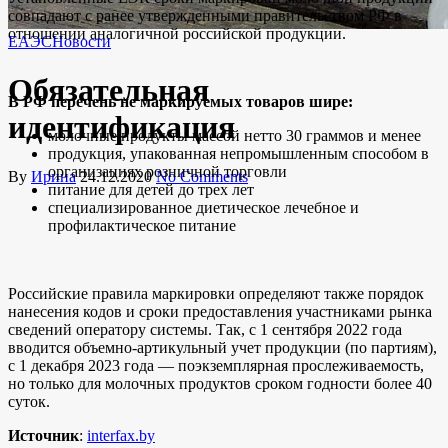
совпадают с ранее утвержденными правительством РФ в
отношении аналогичной российской продукции.
ЕАЭС
Новости
Обязательная
В РФ перечень не маркируемых товаров шире:
идентификация
молочные продукты массой нетто 30 граммов и менее
продукция, упакованная непромышленным способом в
организациях розничной торговли
By
Ирина
24.12.2020
No Comments
питание для детей до трех лет
специализированное диетическое лечебное и
профилактическое питание
Российские правила маркировки определяют также порядок
нанесения кодов и сроки предоставления участниками рынка
сведений оператору системы. Так, с 1 сентября 2022 года
вводится объемно-артикульный учет продукции (по партиям),
с 1 декабря 2023 года — поэкземплярная прослеживаемость,
но только для молочных продуктов сроком годности более 40
суток.
Источник
:
interfax.by