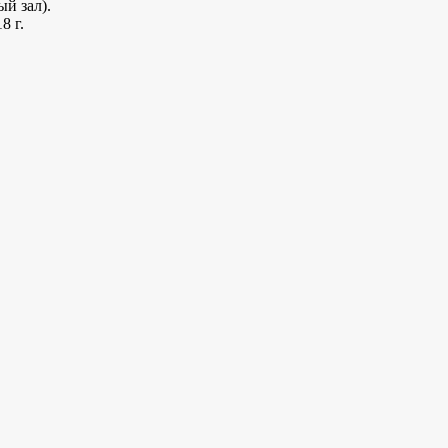
ый зал).
8 г.