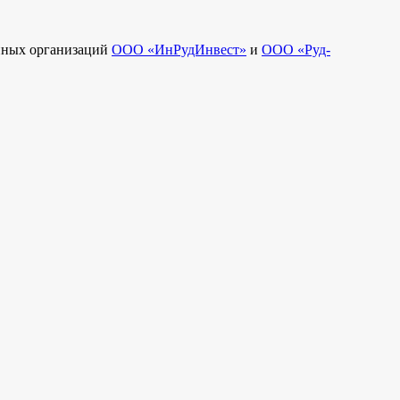
енных организаций
ООО «ИнРудИнвест»
и
ООО «Руд-