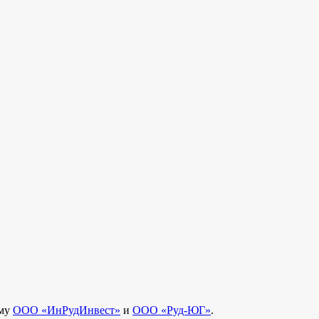
ему
ООО «ИнРудИнвест»
и
ООО «Руд-ЮГ»
.