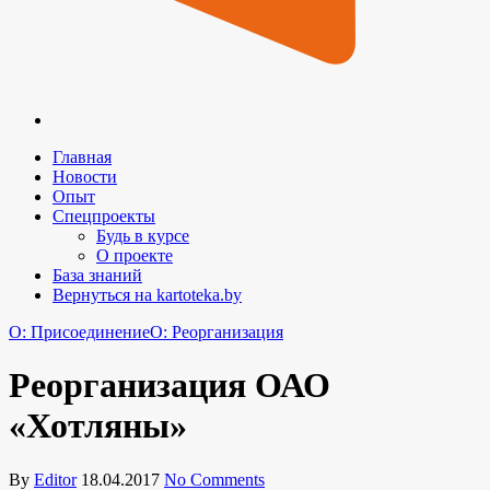
Главная
Новости
Опыт
Спецпроекты
Будь в курсе
О проекте
База знаний
Вернуться на kartoteka.by
O: Присоединение
O: Реорганизация
Реорганизация ОАО
«Хотляны»
By
Editor
18.04.2017
No Comments