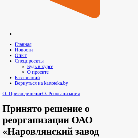
Главная
Новости
Опыт
Спецпроекты
Будь в курсе
О проекте
База знаний
Вернуться на kartoteka.by
O: Присоединение
O: Реорганизация
Принято решение о
реорганизации ОАО
«Наровлянский завод