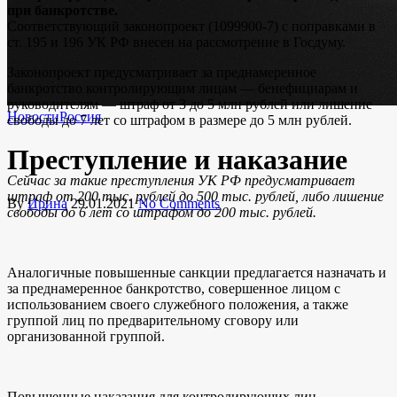
при банкротстве.
Соответствующий законопроект (1099900-7) с поправками в
ст. 195 и 196 УК РФ внесен на рассмотрение в Госдуму.
Законопроект предусматривает за преднамеренное
банкротство контролирующим лицам — бенефициарам и
руководителям — штраф от 3 до 5 млн рублей или лишение
Новости
Россия
свободы до 7 лет со штрафом в размере до 5 млн рублей.
Преступление и наказание
Сейчас за такие преступления УК РФ предусматривает
штраф от 200 тыс. рублей до 500 тыс. рублей, либо лишение
By
Ирина
29.01.2021
No Comments
свободы до 6 лет со штрафом до 200 тыс. рублей.
Аналогичные повышенные санкции предлагается назначать и
за преднамеренное банкротство, совершенное лицом с
использованием своего служебного положения, а также
группой лиц по предварительному сговору или
организованной группой.
Повышенные наказания для контролирующих лиц