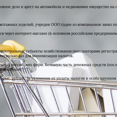
оловное дело и арест на автомобили и недвижимое имущество на
икотажных изделий, учредив ООО (один из компаньонов занял по
лся через интернет-магазин (в основном российским предпринима
одконтрольные субъекты хозяйствования (инициаторами регистр
несколько раз для минимизации налогов.
счетах российских фирм. Большую часть денежных средств (пос
в компании.
5 тыс. рублей. За уклонение от уплаты налогов в особо крупном 