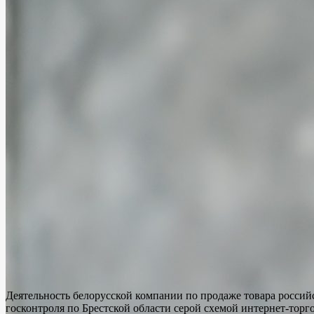
Деятельность белорусской компании по продаже товара росси
госконтроля по Брестской области серой схемой интернет-торг