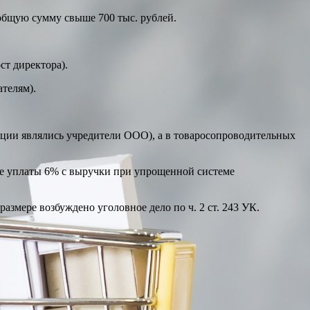
 общую сумму свыше 700 тыс. рублей.
ст директора).
телям).
ации являлись учредители ООО), а в товаросопроводительных
ле уплаты 6% с выручки при упрощенной системе
размере возбуждено уголовное дело по ч. 2 ст. 243 УК.