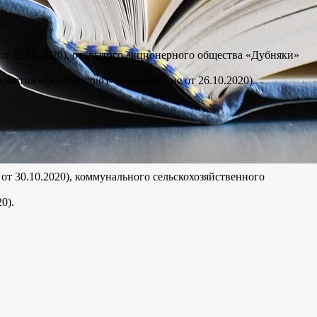
от 22.10.2020), открытого акционерного общества «Дубняки»
иятия «Облторгсоюз» (определение от 26.10.2020).
т 30.10.2020), коммунального сельскохозяйственного
0).