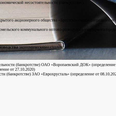
кономической несостоятельности (банкротстве):
рытого акционерного общества «Брестское пиво» (определение 
омельского коммунального оптово-розничного унитарного предпр
изводства
экономическими судами:
ельности (банкротстве) ОАО «Воропаевский ДОК» (определение о
ние от 27.10.2020)
ти (банкротстве) ЗАО «Еврохрусталь» (определение от 08.10.202