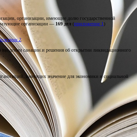
низации, организации, имеющие долю государственной
образующие организации —
169 дел
(
приложение 1
)
ложении 2
.
 о введении санации и решения об открытии ликвидационного
организаций, имеющих значение для экономики и социальной