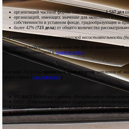
организаций частной формы собственности –
1 537 дел
(п
организаций, имеющих значение для экономики и социал
собственности в уставном фонде, градообразующие и п
более 42% (
723 дела
) от общего количества рассматриваю
Информация по делам об экономической несостоятельности (б
Обобщенная информация о количестве дел об экономической н
производства приведена в
приложении 3
.
В октябре 2020 года
приняты к производству
заявления об эк
сферы страны (
приложение 4
):
УП ЖКХ Витебского района «Витрайкомхоз» (определение
ОАО «Гомельагрокомплект» (определение экономического 
ОАО «Автомотосервис и торговля-1» (определение эконом
ОАО «Будавник-169» определение экономического суда Ми