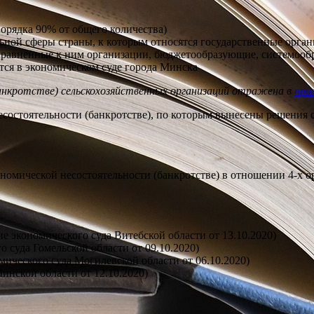
орядка 90% от общего количества)
ьной сферы страны, к которым относятся государственные орга
риравненные к ним организации, бюджетообразующие, системо
тся в экономическом суде города Минска
анкротстве) сельскохозяйственных организаций отражена в
при
есостоятельности (банкротстве), по которым вынесены решения
ономической несостоятельности (банкротстве) в отношении 4-х 
 экономического суда Витебской области от 13.10.2020)
суда Гомельской области от 09.10.2020)
ического суда Могилевской области от 06.10.2020)
нской области от 12.10.2020)