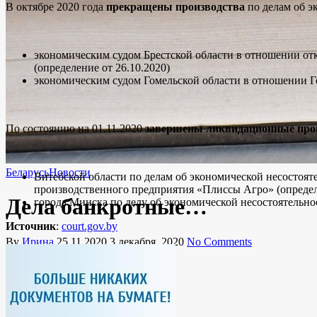
В октябре 2020 года
прекращены производства
по делам об э
экономическим судом Брестской области в отношении отк
(определение от 26.10.2020)
экономическим судом Гомельской области в отношении Г
По состоянию на 01.11.2020
завершены ликвидационные про
Беларусь
Новости
Витебской области по делам об экономической несостоят
производственного предприятия «Плиссы Агро» (определе
Дела банкротные…
города Минска по делу об экономической несостоятельнос
Источник
:
court.gov.by
By
Ирина
25.11.2020
3 декабря, 2020
No Comments