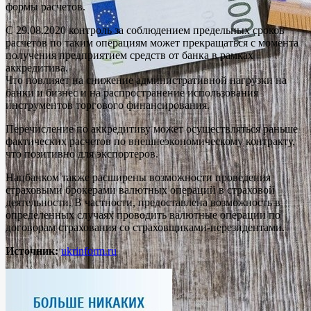
формы расчетов.
С 29.08.2020 контроль за соблюдением предельных сроков
расчетов по таким операциям может прекращаться с момента
получения предприятием средств от банка в рамках
аккредитива.
Что повлияет на снижение административной нагрузки на
банки и бизнес и на распространение использования
инструментов торгового финансирования.
Перечисление по аккредитиву может осуществляться раньше
фактических расчетов по внешнеэкономическому контракту,
что позитивно для экспортеров.
Нацбанком также расширены возможности проведения
страховыми брокерами валютных операций в страховой
деятельности. В частности, предоставлена возможность в
определенных случаях проводить валютные операции по
договорам страхования со страховщиками-нерезидентами.
Источник:
ukrinform.ru