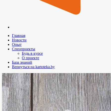
Главная
Новости
Опыт
Спецпроекты
Будь в курсе
О проекте
База знаний
Вернуться на kartoteka.by