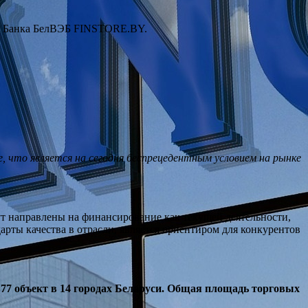
ме Банка БелВЭБ FINSTORE.BY.
что является на сегодня беспрецедентным условием на рынке
ут направлены на финансирование как текущей деятельности,
арты качества в отрасли, является ориентиром для конкурентов
7 объект в 14 городах Беларуси. Общая площадь торговых