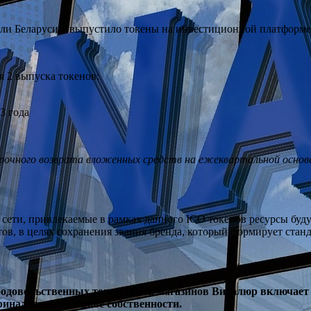
овли Беларуси – выпустило токены на инвестиционной платфор
 2 выпуска токенов:
3 года
ного возврата вложенных средств на ежеквартальной основе, 
сети, привлекаемые в рамках данного ICO токенов ресурсы буд
ов, в целях сохранения звания бренда, который формирует станд
довольственных товар. Сеть магазинов Виталюр включает 7
ринадлежит на праве собственности.