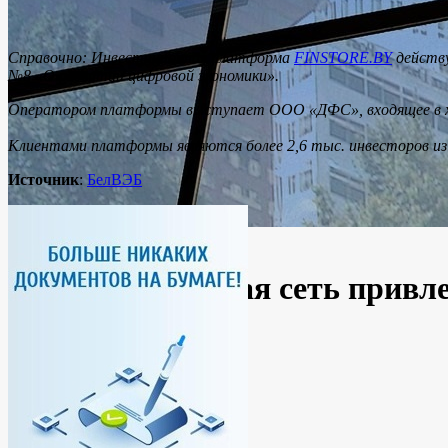
Справочно: Инвестиционная платформа
FINSTORE.BY
действу
№8 «О развитии цифровой экономики».
Оператором платформы выступает ООО «ДФС», входящее в х
Клиентами платформы являются более 2,6 тыс. инвесторов из 
Источник
:
БелВЭБ
Беларусь
Новости
Крупная торговая сеть привл
By
Ирина
25.01.2021
No Comments