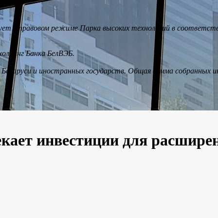
ет в правовом режиме Парка высоких технологий в соответстви
олдинг Банка БелВЭБ.
Беларуси и иностранных государств. Общая сумма собранных инв
екает инвестиции для расшире