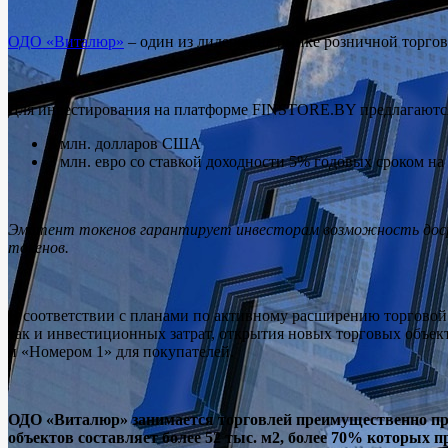
ОДО «Виталюр»
– один из лидеров на рынке розничной торг
Для инвестирования на платформе FINSTORE.BY предлагаются
3 млн. долларов США
3 млн. евро со ставкой доходности 5% годовых сроком на 
Эмитент токенов гарантирует инвесторам возможность досроч
токенов.
В соответствии с планами по активному расширению торговой 
так и инвестиционных затрат, открытия новых торговых объект
и «Номером 1» для покупателей.
ОДО «Виталюр» занимается торговлей преимущественно про
объектов составляет более 52 тыс. м2, более 70% которых п