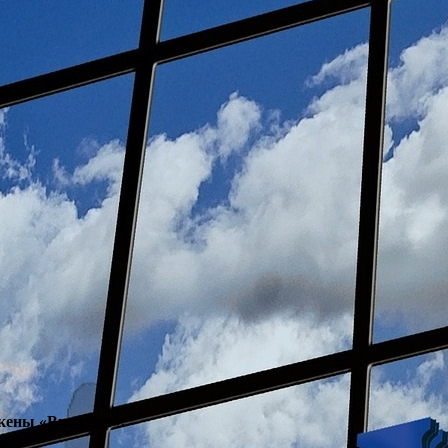
кены «Виталюр».