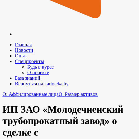
Главная
Новости
Опыт
Спецпроекты
Будь в курсе
О проекте
База знаний
Вернуться на kartoteka.by
O: Аффилированные лица
O: Размер активов
ИП ЗАО «Молодечненский
трубопрокатный завод» о
сделке с