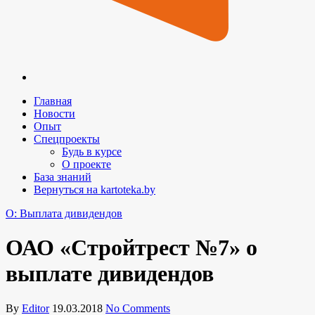
Главная
Новости
Опыт
Спецпроекты
Будь в курсе
О проекте
База знаний
Вернуться на kartoteka.by
O: Выплата дивидендов
ОАО «Стройтрест №7» о
выплате дивидендов
By
Editor
19.03.2018
No Comments