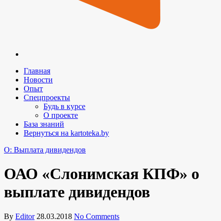
Главная
Новости
Опыт
Спецпроекты
Будь в курсе
О проекте
База знаний
Вернуться на kartoteka.by
O: Выплата дивидендов
ОАО «Слонимская КПФ» о
выплате дивидендов
By
Editor
28.03.2018
No Comments