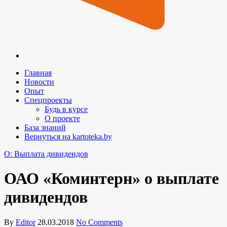
Главная
Новости
Опыт
Спецпроекты
Будь в курсе
О проекте
База знаний
Вернуться на kartoteka.by
O: Выплата дивидендов
ОАО «Коминтерн» о выплате
дивидендов
By
Editor
28.03.2018
No Comments