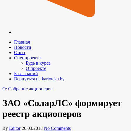
Главная
Новости
Опыт
Спецпроекты
Будь в курсе
О проекте
База знаний
Вернуться на kartoteka.by
O: Собрание акционеров
ЗАО «СоларЛС» формирует
реестр акционеров
By
Editor
26.03.2018
No Comments