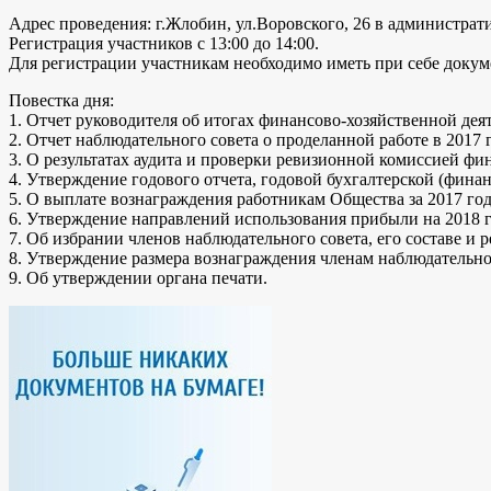
Адрес проведения: г.Жлобин, ул.Воровского, 26 в администрат
Регистрация участников с 13:00 до 14:00.
Для регистрации участникам необходимо иметь при себе докум
Повестка дня:
1. Отчет руководителя об итогах финансово-хозяйственной дея
2. Отчет наблюдательного совета о проделанной работе в 2017 г
3. О результатах аудита и проверки ревизионной комиссией фи
4. Утверждение годового отчета, годовой бухгалтерской (финан
5. О выплате вознаграждения работникам Общества за 2017 год
6. Утверждение направлений использования прибыли на 2018 г
7. Об избрании членов наблюдательного совета, его составе и
8. Утверждение размера вознаграждения членам наблюдательно
9. Об утверждении органа печати.