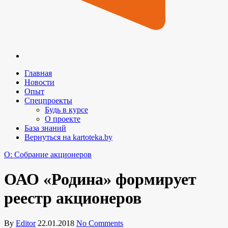
Главная
Новости
Опыт
Спецпроекты
Будь в курсе
О проекте
База знаний
Вернуться на kartoteka.by
O: Собрание акционеров
ОАО «Родина» формирует
реестр акционеров
By
Editor
22.01.2018
No Comments