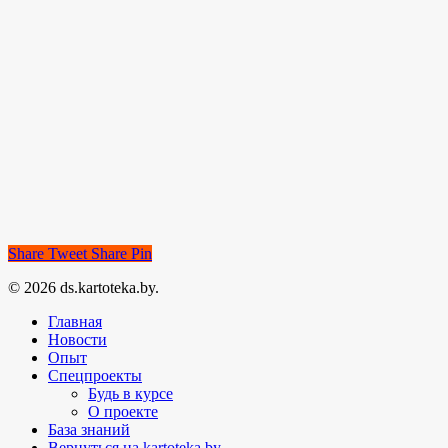
Share
Tweet
Share
Pin
© 2026 ds.kartoteka.by.
Главная
Новости
Опыт
Спецпроекты
Будь в курсе
О проекте
База знаний
Вернуться на kartoteka.by