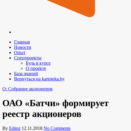
Главная
Новости
Опыт
Спецпроекты
Будь в курсе
О проекте
База знаний
Вернуться на kartoteka.by
O: Собрание акционеров
ОАО «Батчи» формирует
реестр акционеров
By
Editor
12.11.2018
No Comments