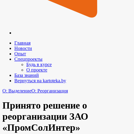
Главная
Новости
Опыт
Спецпроекты
Будь в курсе
О проекте
База знаний
Вернуться на kartoteka.by
O: Выделение
O: Реорганизация
Принято решение о
реорганизации ЗАО
«ПромСолИнтер»