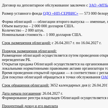
Договор на депозитарное обслуживание заключен с
ЗАО «МТБ
Размер уставного фонда
ОДО «НП-СЕРВИС»
— 573 000 белору
Форма облигаций — облигации второго выпуска — именные, п
Объем выпуска – 2 000 000 долларов США.
Количество – 2 000 штук.
Номинальная стоимость – 1 000 долларов США.
Срок размещения облигаций:
с 26.04.2017 г. по 16.04.2027 г.
Порядок размещения облигаций:
Размещение облигаций осуществляется путем проведения откр
нерезидентам РБ.
Открытая продажа Облигаций осуществляется на организованн
локальными нормативными правовыми актами организатора то
Время проведения открытой продажи — в соответствии с регла
Для покупки облигаций обращаться в точки обслуживания
ОАО
Срок обращения облигаций:
3652 календарных дня (с 26.04.2017 
Дата начала погашения
: 26.04.2027 г.
Формирование реестра владельцев Облигаций осуществляется на
Процентный доход и его выплата