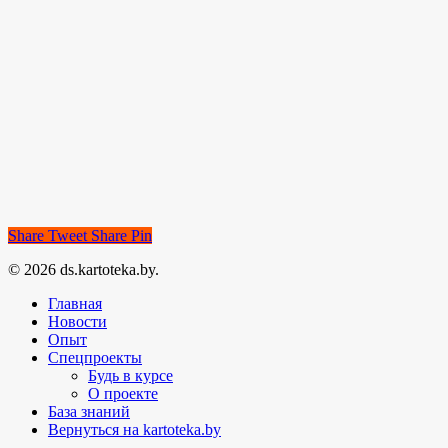
Share
Tweet
Share
Pin
© 2026 ds.kartoteka.by.
Главная
Новости
Опыт
Спецпроекты
Будь в курсе
О проекте
База знаний
Вернуться на kartoteka.by