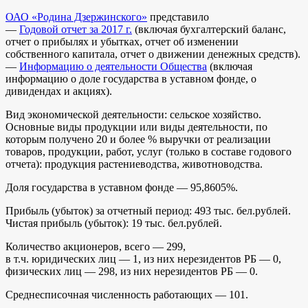
ОАО «Родина Дзержинского»
представило
—
Годовой отчет за 2017 г.
(включая бухгалтерский баланс,
отчет о прибылях и убытках, отчет об изменении
собственного капитала, отчет о движении денежных средств).
—
Информацию о деятельности Общества
(включая
информацию о доле государства в уставном фонде, о
дивидендах и акциях).
Вид экономической деятельности: сельское хозяйство.
Основные виды продукции или виды деятельности, по
которым получено 20 и более % выручки от реализации
товаров, продукции, работ, услуг (только в составе годового
отчета): продукция растениеводства, животноводства.
Доля государства в уставном фонде — 95,8605%.
Прибыль (убыток) за отчетный период: 493 тыс. бел.рублей.
Чистая прибыль (убыток): 19 тыс. бел.рублей.
Количество акционеров, всего — 299,
в т.ч. юридических лиц — 1, из них нерезидентов РБ — 0,
физических лиц — 298, из них нерезидентов РБ — 0.
Среднесписочная численность работающих — 101.