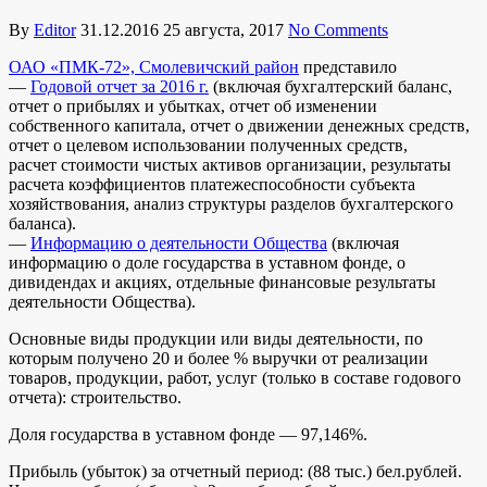
By
Editor
31.12.2016
25 августа, 2017
No Comments
ОАО «ПМК-72», Смолевичский район
представило
—
Годовой отчет за 2016 г.
(включая бухгалтерский баланс,
отчет о прибылях и убытках, отчет об изменении
собственного капитала, отчет о движении денежных средств,
отчет о целевом использовании полученных средств,
расчет стоимости чистых активов организации, результаты
расчета коэффициентов платежеспособности субъекта
хозяйствования, анализ структуры разделов бухгалтерского
баланса).
—
Информацию о деятельности Общества
(включая
информацию о доле государства в уставном фонде, о
дивидендах и акциях, отдельные финансовые результаты
деятельности Общества).
Основные виды продукции или виды деятельности, по
которым получено 20 и более % выручки от реализации
товаров, продукции, работ, услуг (только в составе годового
отчета): строительство.
Доля государства в уставном фонде — 97,146%.
Прибыль (убыток) за отчетный период: (88 тыс.) бел.рублей.