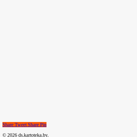
Share
Tweet
Share
Pin
© 2026 ds.kartoteka.by.