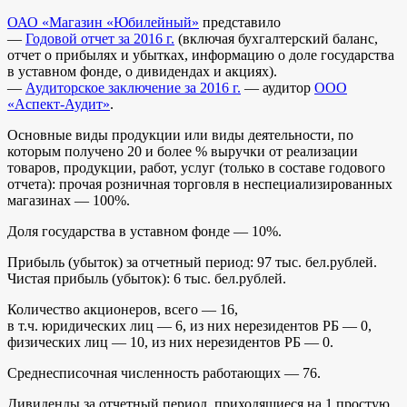
ОАО «Магазин «Юбилейный»
представило
—
Годовой отчет за 2016 г.
(включая бухгалтерский баланс,
отчет о прибылях и убытках, информацию о доле государства
в уставном фонде, о дивидендах и акциях).
—
Аудиторское заключение за 2016 г.
— аудитор
ООО
«Аспект-Аудит»
.
Основные виды продукции или виды деятельности, по
которым получено 20 и более % выручки от реализации
товаров, продукции, работ, услуг (только в составе годового
отчета): прочая розничная торговля в неспециализированных
магазинах — 100%.
Доля государства в уставном фонде — 10%.
Прибыль (убыток) за отчетный период: 97 тыс. бел.рублей.
Чистая прибыль (убыток): 6 тыс. бел.рублей.
Количество акционеров, всего — 16,
в т.ч. юридических лиц — 6, из них нерезидентов РБ — 0,
физических лиц — 10, из них нерезидентов РБ — 0.
Среднесписочная численность работающих — 76.
Дивиденды за отчетный период, приходящиеся на 1 простую