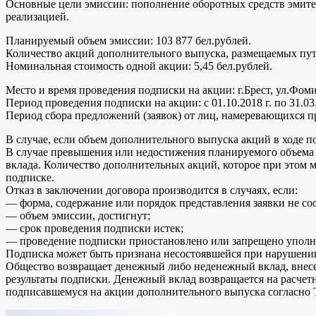
Основные цели эмиссии: пополнение оборотных средств эмите
реализацией.
Планируемый объем эмиссии: 103 877 бел.рублей.
Количество акций дополнительного выпуска, размещаемых пут
Номинальная стоимость одной акции: 5,45 бел.рублей.
Место и время проведения подписки на акции: г.Брест, ул.Фомина
Период проведения подписки на акции: с 01.10.2018 г. по 31.03.
Период сбора предложений (заявок) от лиц, намеревающихся при
В случае, если объем дополнительного выпуска акций в ходе п
В случае превышения или недостижения планируемого объема 
вклада. Количество дополнительных акций, которое при этом 
подписке.
Отказ в заключении договора производится в случаях, если:
— форма, содержание или порядок представления заявки не с
— объем эмиссии, достигнут;
— срок проведения подписки истек;
— проведение подписки приостановлено или запрещено упол
Подписка может быть признана несостоявшейся при нарушении 
Общество возвращает денежный либо неденежный вклад, внесен
результаты подписки. Денежный вклад возвращается на расчет
подписавшемуся на акции дополнительного выпуска согласно 