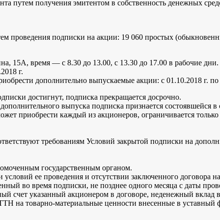
нта путем получения эмитентом в собственность денежных сред
ем проведения подписки на акции: 19 060 простых (обыкновенн
, 15А, время — с 8.30 до 13.00, с 13.30 до 17.00 в рабочие дни.
2018 г.
обрести дополнительно выпускаемые акции: с 01.10.2018 г. по 0
одписки достигнут, подписка прекращается досрочно.
дополнительного выпуска подписка признается состоявшейся в
может приобрести каждый из акционеров, ограничивается тольк
оответствуют требованиям Условий закрытой подписки на допол
номоченным государственным органом.
условий ее проведения и отсутствии заключенного договора на
ный во время подписки, не позднее одного месяца с даты пров
ный счет указанный акционером в договоре, неденежный вклад 
ТТН на товарно-материальные ценности внесенные в уставный 