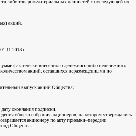
ств либо товарно-материальных ценностей с последующей их
ых) акций.
1.11.2018 г.
 сумме фактически внесенного денежного либо неденежного
о количеством акций, оставшихся неразмещенными по
нительный выпуск акций Общества;
 дату окончания подписки.
едения общего собрания акционеров, на котором утверждались
возвращается акционеру по акту приемки–передачи
фонд Общества.