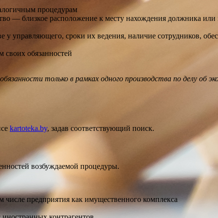
аналогичным процедурам
во — близкое расположение к месту нахождения должника или г
тве у управляющего, сроки их ведения, наличие сотрудников, о
 своих обязанностей
бязанности только в рамках одного производства по делу об э
исе
kartoteka.by
, задав соответствующий поиск.
енностей возбуждаемой процедуры.
м числе предприятия как имущественного комплекса
с иностранных контрагентов