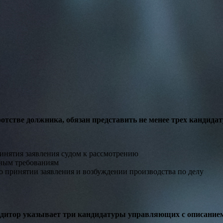
отстве должника, обязан представить не менее трех кандида
ринятия заявления судом к рассмотрению
нным требованиям
 о принятии заявления и возбуждении производства по делу
редитор указывает три кандидатуры управляющих с описание