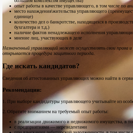
большим комплексом имущества)
опыт работы в качестве управляющего, в том числе по 
место нахождения\жительства управляющего (преимущест
единице)
количество дел о банкротстве, находящихся в производс
бухгалтера и т.д.)
наличие фактов ненадлежащего исполнения управляющим
мнение лиц, участвующих в деле
Назначенный управляющий может осуществлять свои права и о
открывается процедура защитного периода.
Где искать кандидатов?
Сведения об аттестованных управляющих можно найти в серв
Рекомендации:
1. При выборе кандидатуры управляющего учитывайте из особ
2. Обратите вниманием на требуемый опыт работы:
в реализации движимого и недвижимого имущества, в то
с предприятиями — нерезидентами
при взыскании дебиторской задолженности, в том числе 