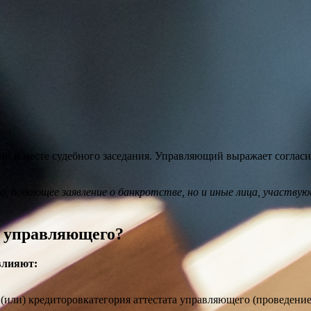
ни и месте судебного заседания. Управляющий выражает согласи
, подающее заявление о банкротстве, но и иные лица, участвую
е управляющего?
влияют:
 (или) кредиторовкатегория аттестата управляющего (проведен