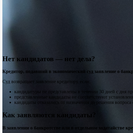
Нет кандидатов — нет дела?
Кредитор, подавший в экономический суд заявление о банкр
Суд возвращает заявление кредитору, если:
кандидатуры не представлены в течении 30 дней с дня п
представленные кандидаты не соответствуют установле
кандидаты отказались от назначения до решения вопроса
Как заявляются кандидаты?
В заявлении о банкротстве или в отдельном ходатайстве к