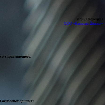
Ирина Ковецкая
ООО «Капитал Диалог»
тур управляющего.
м основных данных: