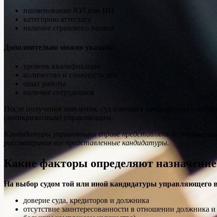
наименование ЮЛ или ИП
категорию аттестата
наличие страхового полиса
Дополнительно можно указать:
уровень квалификации
количество и сложность дел
опыт работы
наличие сотрудников
После получения заявления, суд извещает кандидатуры о време
(антикризисным) управляющим.
Кандидатуры управляющих вправе представлять не только лицо
рассматривая все представленные кандидатуры.
Какие факторы определяют назначени
На выбор судом той или иной кандидатуры управляющего 
доверие суда, кредиторов и должника
отсутствие заинтересованности в отношении должника и