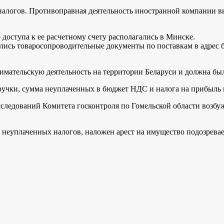
ей налогов. Противоправная деятельность иностранной компани
 доступа к ее расчетному счету располагались в Минске.
ись товаросопроводительные документы по поставкам в адрес б
мательскую деятельность на территории Беларуси и должна был
ручки, сумма неуплаченных в бюджет НДС и налога на прибыль п
едований Комитета госконтроля по Гомельской области возбужде
 неуплаченных налогов, наложен арест на имущество подозревае