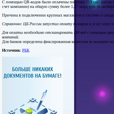
С помощью QR-кодов были оплачены покупки 213 тыс. раз на бо
счет компании) на общую сумму более 1,67 млрд руб. (в октяб
Причина в подключении крупных магазинов к системе и скидк
Справочно: ЦБ России запустил оплату товаров и услуг через
Для оплаты необходимо отсканировать QR-код с помощью прило
компаний.
Для банков определена фиксированная комиссия за оказание и
Источник
:
РБК