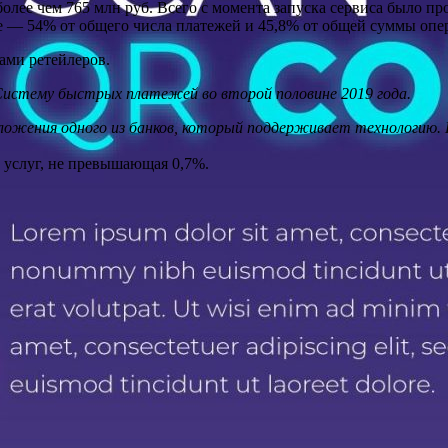
лее чем 765 млн руб. Всего с момента запуска сервиса было про
ре — 54% от общего числа платежей и 45,8% от общей суммы опе
ами ретейлеров.
 Систему быстрых платежей во второй половине 2019 года.
жения одного из банков, который поддерживает технологию. К 
х услуг, не превышающая 0,7%.