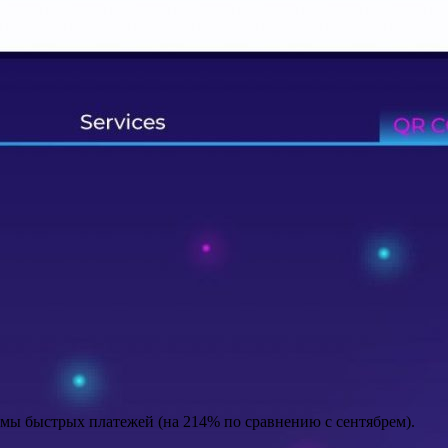
емы быстрых платежей (на 214% по сравнению с сентябрем).