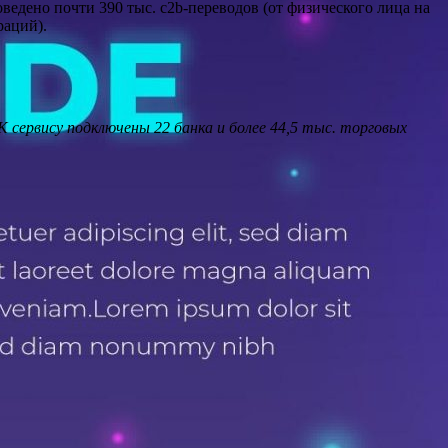
ведено почти 390 тыс. c2b-переводов (от физического лица на
раций).
сервису подключены 22 банка и более 44,5 тыс. торговых