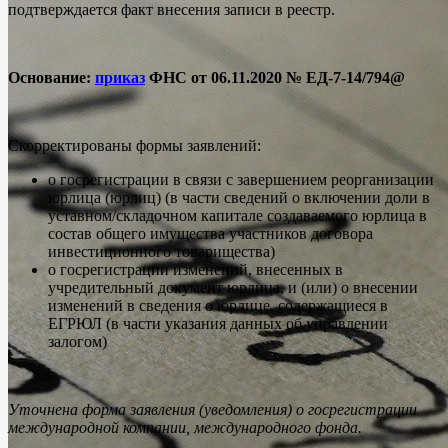
подтверждается факт внесения записи в реестр.
Основание:
приказ
ФНС от 06.11.2020 № ЕД-7-14/794@
Скорректированы формы заявлений:
о госрегистрации в связи с завершением реорганизации
юрлица (юрлиц) (в части сведений о включении доли в
уставном/складочном капитале создаваемого юрлица в
состав общего имущества участников договора
инвестиционного товарищества)
о госрегистрации изменений, внесенных в
учредительный документ юрлица, и (или) о внесении
изменений в сведения о юрлице, содержащиеся в
ЕГРЮЛ (в части указания данных об управлении
залогом)
Уточнена форма заявления (уведомления) о госрегистрации
международной компании, международного фонда.