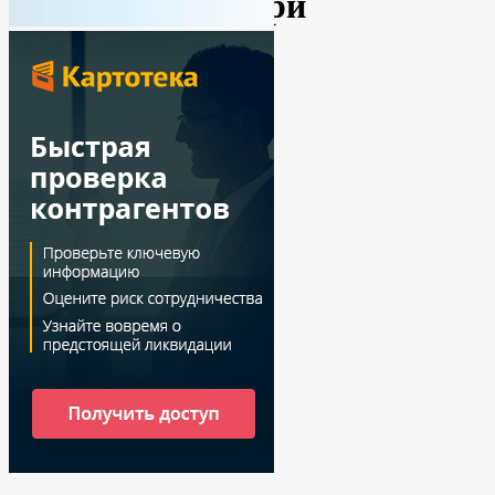
Новые формы при
регистрации
By
Ирина
12.01.2021
No Comments