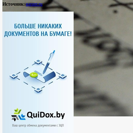
Источник
:
garant.ru
Новости
Россия