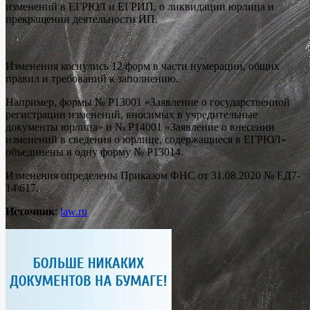
изменений в ЕГРЮЛ и ЕГРИП, о ликвидации юрлица и
прекращении деятельности ИП.
Изменения коснулись 12 форм в части нумерации, общих
правил и требований к заполнению.
Например, формы № Р13001 «Заявление о государственной
регистрации изменений, вносимых в учредительные
документы юрлица» и № Р14001 «Заявление о внесении
изменений в сведения о юрлице, содержащиеся в ЕГРЮЛ»
объединены в одну форму № Р13014.
Изменения определены Приказом ФНС от 31.08.2020 № ЕД7-
14\617.
Источник
:
law.ru