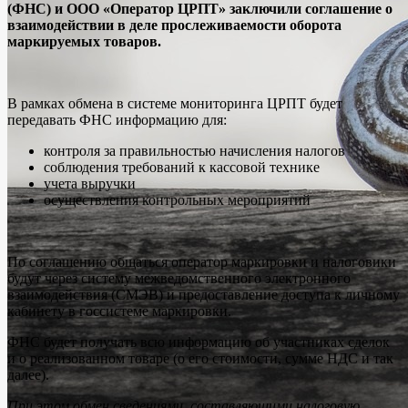
(ФНС) и ООО «Оператор ЦРПТ» заключили соглашение о
взаимодействии в деле прослеживаемости оборота
маркируемых товаров.
В рамках обмена в системе мониторинга ЦРПТ будет
передавать ФНС информацию для:
контроля за правильностью начисления налогов
соблюдения требований к кассовой технике
учета выручки
осуществления контрольных мероприятий
По соглашению общаться оператор маркировки и налоговики
будут через систему межведомственного электронного
взаимодействия (СМЭВ) и предоставление доступа к личному
кабинету в госсистеме маркировки.
ФНС будет получать всю информацию об участниках сделок
и о реализованном товаре (о его стоимости, сумме НДС и так
далее).
При этом обмен сведениями, составляющими налоговую