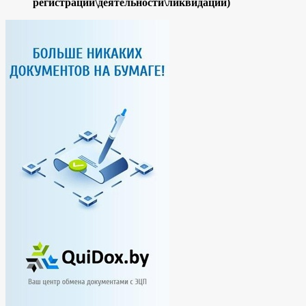
регистрации\деятельности\ликвидации)