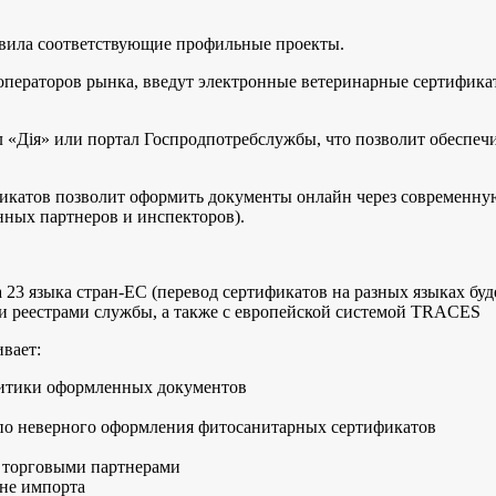
овила соответствующие профильные проекты.
операторов рынка, введут электронные ветеринарные сертифика
л «Дія» или портал Госпродпотребслужбы, что позволит обеспе
катов позволит оформить документы онлайн через современну
анных партнеров и инспекторов).
23 языка стран-ЕС (перевод сертификатов на разных языках буд
и реестрами службы, а также с европейской системой TRACES
вает:
алитики оформленных документов
о неверного оформления фитосанитарных сертификатов
 торговыми партнерами
ане импорта