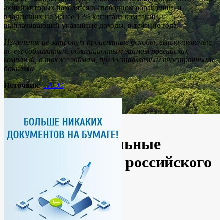
акций которых находятся в свободном обращении, и
владеющих не менее 15% капитала компании,
выплачивающей указанные доходы, в течение года.
Изменения не затронут процентные доходы, выплачиваемые
по еврооблигациям, облигационным займам российских
компаний, а также займам, предоставляемым иностранными
банками.
Источник
:
ТАСС
Новости
Россия
(Не)привлекательные
юрисдикции для российского
бизнеса
By
Ирина
02.03.2021
No Comments