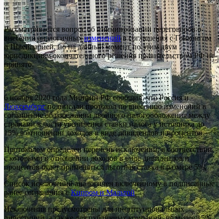
Рассматривается вопрос об инициировании переговоров о
внесении аналогичных
изменений
в соглашения с Гонконгом
и Швейцарией, но на данный момент по этим двум
юрисдикциям окончательного решения правительством РФ не
принято.
6 ноября 2020 года Минфин РФ сообщил, что Россия и
Люксембург
подписали протокол по внесению изменений в
соглашение об избежании двойного налогообложения между
странами в части увеличения ставки налога у источника до
15% в отношении доходов в виде дивидендов и процентов.
Протоколом определен перечень исключений, в соответствии
с которыми в отношении доходов в виде дивидендов и
процентов будет применяться льготная ставка в размере 5%.
Список исключений аналогичен включенному в подписанные
ранее соглашения с
Кипром и Мальтой
.
Исключения предусмотрены для институциональных
инвестиций, а также для публичных компаний, не менее 15%