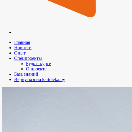
Главная
Новости
Опыт
Спецпроекты
Будь в курсе
О проекте
База знаний
Вернуться на kartoteka.by