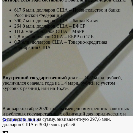
617,6 млн. долларов США – Правительство и банки
Российской Федерации
390,7 млн. долларов США – банки Китая
264,8 млн. долларов США – ЕФСР
111,6 млн. долларов США – МБРР
2,8 млн. долларов США – ЕБРР и СИБ
0,7 млн. долларов США – Товарно-кредитная
корпорация США
Внутренний государственный долг
— 10,2 млрд. рублей,
увеличился с начала года на 1,4 млрд. рублей (с учетом
курсовых разниц), или на 16,2%.
В январе-октябре 2020 года размещено внутренних валютных
и рублевых государственных облигаций для юридических и
физических лиц на сумму, эквивалентную 297,6 млн.
Беларусь
Новости
долларов США и 300,0 млн. рублей.