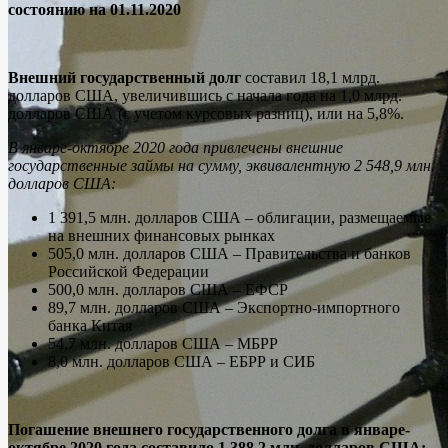
состоянию на 01.11.2020
Внешний государственный долг
составил 18,1 млрд.
долларов США, увеличившись с начала года на 1,0 млрд.
долларов США (с учетом курсовых разниц), или на 5,8%.
В январе-октябре 2020 года привлечены внешние
государственные займы на сумму, эквивалентную 2 548,9 млн.
долларов США:
1 391,5 млн. долларов США – облигации, размещаемые
на внешних финансовых рынках
505,0 млн. долларов США – Правительства и банков
Российской Федерации
500,0 млн. долларов США – ЕФСР
89,7 млн. долларов США – Экспортно-импортного
банка Китая
54,7 млн. долларов США – МБРР
8,0 млн. долларов США – ЕБРР и СИБ
Погашение внешнего государственного долга в январе-
октябре 2020 года составило 1 388,2 млн. долларов США: