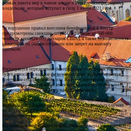
рамках пакета мер в новом законе о Реестре бенефициарных
владельцев, который вступит в силу 1 июня 2021 года.
За нарушение правил внесения бенефициаров в Реестр
предусмотрены санкции, штрафы в размере до 500 000
чешских крон (24 000 долларов США), а также невозможность
голосовать на общем собрании или запрет на выплату
прибыли.
Расширяется определение бенефициара — теперь к таковому
будет относится каждое физическое лицо, которое является
конечным собственником или лицо с «окончательным»
влиянием — то есть лицо, имеющее возможность оказывать
влияющее решение на деятельность компании.
То есть вводится более широкое понятие, чем текущее
определение в Законе об AML, которое в некоторых случаях
может привести к обязательству регистрировать других лиц в
Реестре бенефициарных владельцев.
Например, в некоторых случаях топ-менеджеры материнской
компании должны будут зарегистрироваться в Реестре, так как