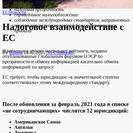
налоговая прозрачность
ЕС
Новости
справедливое налогообложение
соблюдение международных стандартов, направленных
Налоговое взаимодействие с
против искажения налоговой базы и перемещения
прибыли
ЕС
Изменения в списке учитывают рейтинги, недавно
By
Ирина
24.02.2021
No Comments
опубликованные Глобальным форумом ОЭСР по
прозрачности и обмену информацией касательно обмена
информацией по запросу.
ЕС требует, чтобы юрисдикции «в значительной степени
соответствовали» этому международному стандарту.
После обновления за февраль 2021 года в списке
«не сотрудничающих» числятся 12 юрисдикций:
Американское Самоа
Ангилья
Доминика