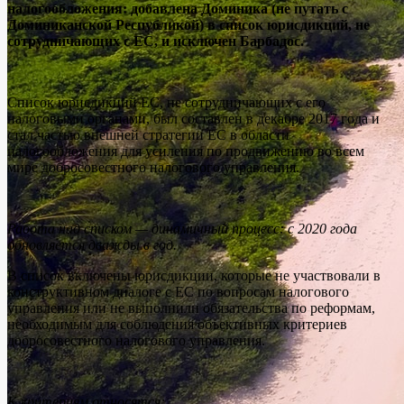
налогообложения: добавлена Доминика (не путать с
Доминиканской Республикой) в список юрисдикций, не
сотрудничающих с ЕС, и исключен Барбадос.
Список юрисдикций ЕС, не сотрудничающих с его
налоговыми органами, был составлен в декабре 2017 года и
стал частью внешней стратегии ЕС в области
налогообложения для усиления по продвижению во всем
мире добросовестного налогового управления.
Работа над списком — динамичный процесс: с 2020 года
обновляется дважды в год.
В список включены юрисдикции, которые не участвовали в
конструктивном диалоге с ЕС по вопросам налогового
управления или не выполнили обязательства по реформам,
необходимым для соблюдения объективных критериев
добросовестного налогового управления.
К критериям относятся: