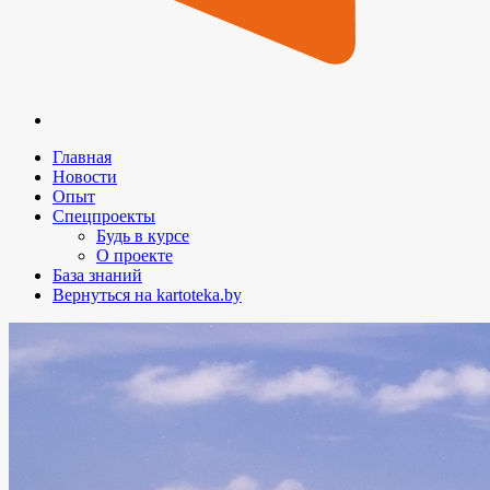
Главная
Новости
Опыт
Спецпроекты
Будь в курсе
О проекте
База знаний
Вернуться на kartoteka.by