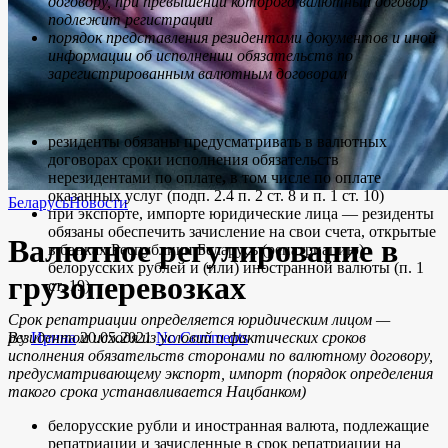
договору, при превышении которого валютный договор
подлежит регистрации
порядок представления резидентами документов и иной
информации об исполнении обязательств по
зарегистрированным валютным договорам
резиденты обязаны предусматривать в валютных
договорах сроки исполнения обязательств
нерезидентами по оплате
,
в том числе по оплате
оказанных услуг (подп. 2.4 п. 2 ст. 8 и п. 1 ст. 10)
Беларусь
Новости
при экспорте, импорте юридические лица — резиденты
обязаны обеспечить зачисление на свои счета, открытые
Валютное регулирование в
в банках Республики Беларусь (репатриацию)
белорусских рублей и (или) иностранной валюты (п. 1
грузоперевозках
ст. 19)
Срок репатриации определяется юридическим лицом —
By
Ирина
20.05.2021
No Comments
резидентом исходя из условий и фактических сроков
исполнения обязательств сторонами по валютному договору,
предусматривающему экспорт, импорт (порядок определения
такого срока устанавливается Нацбанком)
белорусские рубли и иностранная валюта, подлежащие
репатриации и зачисленные в срок репатриации на