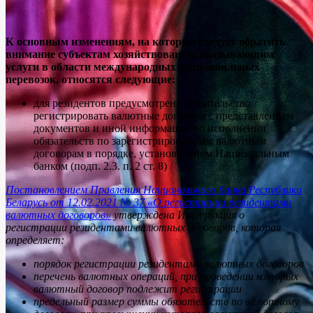
К основным изменениям, на которые следует обратить
внимание субъектам хозяйствования, оказывающим
услуги в области международных автомобильных
перевозок, относятся следующие:
для резидентов предусмотрено обязательство
регистрировать валютные договора с представлением
документов и иной информации об исполнении
обязательств по зарегистрированным валютным
договорам в порядке, установленном Национальным
банком (подп. 2.3. п. 2 ст. 8)
Постановлением Правления Национального банка Республики
Беларусь от 12.02.2021 № 37 «О регистрации резидентами
валютных договоров»
утверждена Инструкция о
регистрации резидентами валютных договоров, которая
определяет:
порядок регистрации резидентами валютных договоров
перечень валютных операций, при проведении которых
валютный договор подлежит регистрации
предельный размер суммы обязательств по валютному