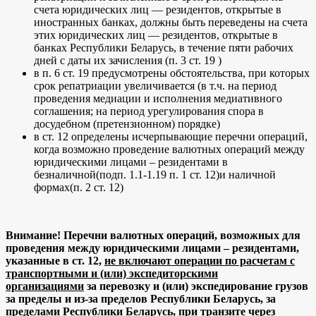
счета юридических лиц — резидентов, открытые в
иностранных банках, должны быть переведены на счета
этих юридических лиц — резидентов, открытые в
банках Республики Беларусь, в течение пяти рабочих
дней с даты их зачисления (п. 3 ст. 19 )
в п. 6 ст. 19 предусмотрены обстоятельства, при которых
срок репатриации увеличивается (в т.ч. на период
проведения медиации и исполнения медиативного
соглашения; на период урегулирования спора в
досудебном (претензионном) порядке)
в ст. 12 определены исчерпывающие перечни операций,
когда возможно проведение валютных операций между
юридическими лицами – резидентами в
безналичной(подп. 1.1-1.19 п. 1 ст. 12)и наличной
формах(п. 2 ст. 12)
Внимание! Перечни валютных операций, возможных для
проведения между юридическими лицами – резидентами,
указанные в ст. 12,
не включают операции по расчетам с
транспортными и (или) экспедиторскими
организациями
за перевозку и (или) экспедирование грузов
за пределы и из-за пределов Республики Беларусь, за
пределами Республики Беларусь, при транзите через