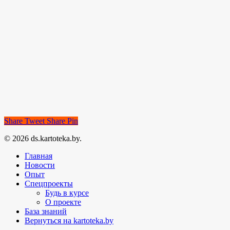
Share
Tweet
Share
Pin
© 2026 ds.kartoteka.by.
Главная
Новости
Опыт
Спецпроекты
Будь в курсе
О проекте
База знаний
Вернуться на kartoteka.by