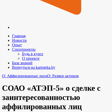
Главная
Новости
Опыт
Спецпроекты
Будь в курсе
О проекте
База знаний
Вернуться на kartoteka.by
O: Аффилированные лица
O: Размер активов
СОАО «АТЭП-5» о сделке с
заинтересованностью
аффилированных лиц