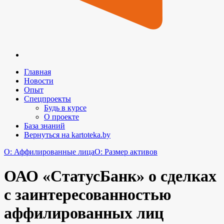
Главная
Новости
Опыт
Спецпроекты
Будь в курсе
О проекте
База знаний
Вернуться на kartoteka.by
O: Аффилированные лица
O: Размер активов
ОАО «СтатусБанк» о сделках
с заинтересованностью
аффилированных лиц