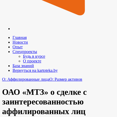
Главная
Новости
Опыт
Спецпроекты
Будь в курсе
О проекте
База знаний
Вернуться на kartoteka.by
O: Аффилированные лица
O: Размер активов
ОАО «МТЗ» о сделке с
заинтересованностью
аффилированных лиц