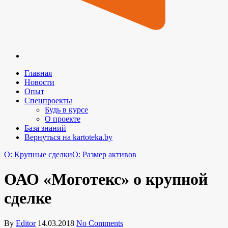
Главная
Новости
Опыт
Спецпроекты
Будь в курсе
О проекте
База знаний
Вернуться на kartoteka.by
O: Крупные сделки
O: Размер активов
ОАО «Моготекс» о крупной
сделке
By
Editor
14.03.2018
No Comments