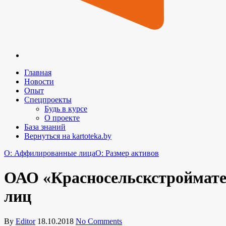
Главная
Новости
Опыт
Спецпроекты
Будь в курсе
О проекте
База знаний
Вернуться на kartoteka.by
O: Аффилированные лица
O: Размер активов
ОАО «Красносельскстроймате
лиц
By
Editor
18.10.2018
No Comments