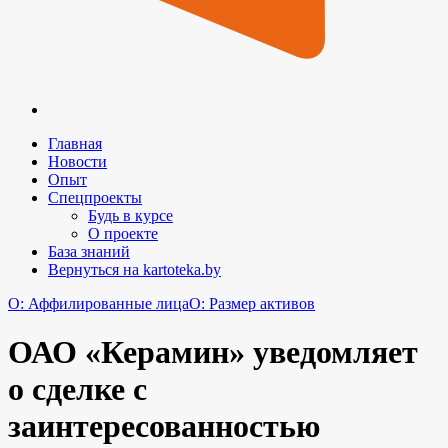
Главная
Новости
Опыт
Спецпроекты
Будь в курсе
О проекте
База знаний
Вернуться на kartoteka.by
O: Аффилированные лица
O: Размер активов
ОАО «Керамин» уведомляет
о сделке с
заинтересованностью