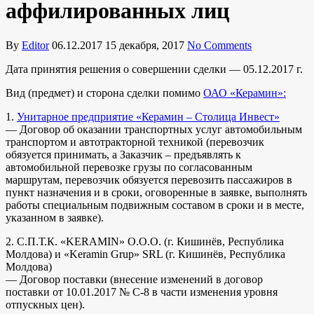
аффилированных лиц
By
Editor
06.12.2017
15 декабря, 2017
No Comments
Дата принятия решения о совершении сделки — 05.12.2017 г.
Вид (предмет) и сторона сделки помимо
ОАО «Керамин»:
1.
Унитарное предприятие «Керамин – Столица Инвест»
— Договор об оказании транспортных услуг автомобильным
транспортом и автотракторной техникой (перевозчик
обязуется принимать, а Заказчик – предъявлять к
автомобильной перевозке грузы по согласованным
маршрутам, перевозчик обязуется перевозить пассажиров в
пункт назначения и в сроки, оговоренные в заявке, выполнять
работы специальным подвижным составом в сроки и в месте,
указанном в заявке).
2. С.П.Т.К. «KERAMIN» О.О.О. (г. Кишинёв, Республика
Молдова) и «Keramin Grup» SRL (г. Кишинёв, Республика
Молдова)
— Договор поставки (внесение изменений в договор
поставки от 10.01.2017 № С-8 в части изменения уровня
отпускных цен).