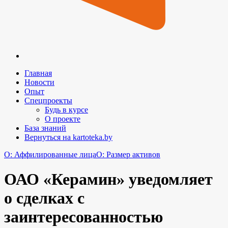
Главная
Новости
Опыт
Спецпроекты
Будь в курсе
О проекте
База знаний
Вернуться на kartoteka.by
O: Аффилированные лица
O: Размер активов
ОАО «Керамин» уведомляет
о сделках с
заинтересованностью