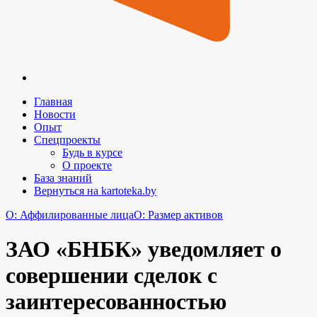
Главная
Новости
Опыт
Спецпроекты
Будь в курсе
О проекте
База знаний
Вернуться на kartoteka.by
O: Аффилированные лица
O: Размер активов
ЗАО «БНБК» уведомляет о
совершении сделок с
заинтересованностью