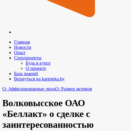
Главная
Новости
Опыт
Спецпроекты
Будь в курсе
О проекте
База знаний
Вернуться на kartoteka.by
O: Аффилированные лица
O: Размер активов
Волковысское ОАО
«Беллакт» о сделке с
заинтересованностью