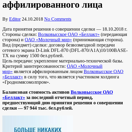
аффилированного лица
By
Editor
24.10.2018
No Comments
Дата принятия решения о совершении сделки — 18.10.2018 г.
Стороны сделки:
Волковысское ОАО «Беллакт»
(передающая
сторона) и
ОАО «Молочный мир»
(принимающая сторона).
Вид (предмет) сделки: договор безвозмездной передачи
сетевого экрана D-Link DFL-870 (DFL-870/А1А)10/100BASE-
TX на сумму 1500 бел.рублей.
Цель передачи: укрепление материально-технической базы.
Критерий заинтересованности:
ОАО «Молочный
мир»
является аффилированным лицом
Волковысское ОАО
«Беллакт»
в силу того, что является участником холдинга
«Гродномясомолпром».
Балансовая стоимость активов
Волковысское ОАО
«Беллакт»
за последний отчетный период,
предшествующий дню принятия решения о совершении
сделки — 97 944 тыс. бел.рублей.